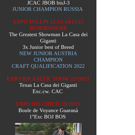
JCAC JBOB bisJ-3
JUNIOR CHAMPION RUSSIA
EXPO TULLIN 12-13-14/11/21
BUNDESSIGER
The Greatest Showman La Casa dei
Giganti
3x Junior best of Breed
NEW JUNIOR AUSTRIA
CHAMPION
CRAFT QUALIFICATION 2022
EXPO IDS BALTIC SHOW 22/10/21
Texas La Casa dei Giganti
Exc.cw. CAC
EXPO IDS CHIETI 15/10/21
Boule de Voyance Guaranà
1°Exc BOJ BOS