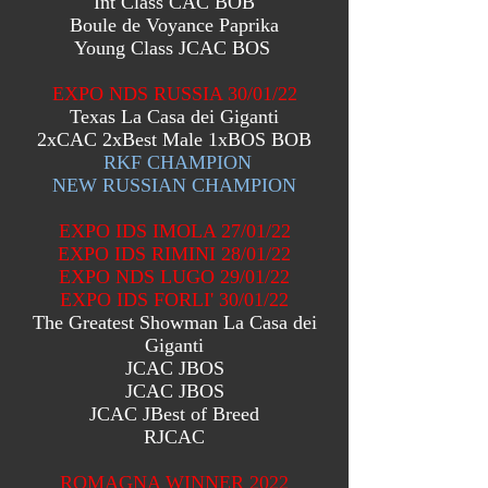
Int Class CAC BOB
Boule de Voyance Paprika
Young Class JCAC BOS
EXPO NDS RUSSIA 30/01/22
Texas La Casa dei Giganti
2xCAC 2xBest Male 1xBOS BOB
RKF CHAMPION
NEW RUSSIAN CHAMPION
EXPO IDS IMOLA 27/01/22
EXPO IDS RIMINI 28/01/22
EXPO NDS LUGO 29/01/22
EXPO IDS FORLI' 30/01/22
The Greatest Showman La Casa dei
Giganti
JCAC JBOS
JCAC JBOS
JCAC JBest of Breed
RJCAC
ROMAGNA WINNER 2022